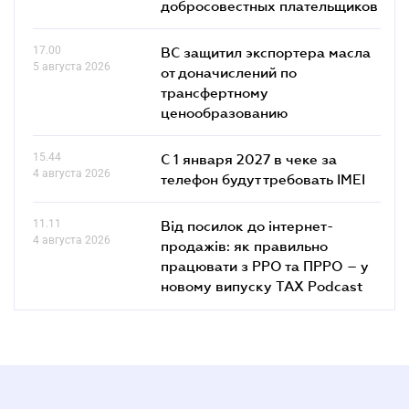
добросовестных плательщиков
17.00
ВС защитил экспортера масла
5 августа 2026
от доначислений по
трансфертному
ценообразованию
15.44
С 1 января 2027 в чеке за
4 августа 2026
телефон будут требовать IMEI
11.11
Від посилок до інтернет-
4 августа 2026
продажів: як правильно
працювати з РРО та ПРРО – у
новому випуску TAX Podcast