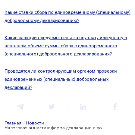
Какие ставки сбора по единовременному (специальному)
добровольному декларированию?
Какие санкции предусмотрены за неуплату или уплату в
неполном объеме суммы сбора с единовременного
(специального) добровольного декларирования?
Проводятся ли контролирующим органом проверки
единовременных (специальных) добровольных
деклараций?
Главная
/
Новости
/
Налоговая амнистия: форма декларации и порядок ее подачи