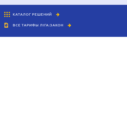
КАТАЛОГ РЕШЕНИЙ
ВСЕ ТАРИФЫ ЛІГА:ЗАКОН
Сотрудничество
Агенты
Дилеры
Политика
конфиденциальности
Условия использования
сайта
Реклама
Блог
Новости компании
Руководства