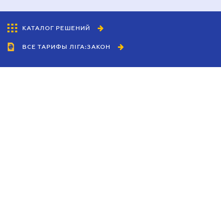
КАТАЛОГ РЕШЕНИЙ
ВСЕ ТАРИФЫ ЛІГА:ЗАКОН
Сотрудничество
Агенты
Дилеры
Политика
конфиденциальности
Условия использования
сайта
Реклама
Блог
Новости компании
Руководства