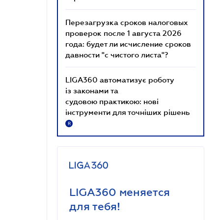
Перезагрузка сроков налоговых
проверок после 1 августа 2026
года: будет ли исчисление сроков
давности "с чистого листа"?
LIGA360 автоматизує роботу
із законами та
судовою практикою: нові
інструменти для точніших рішень
R
LIGA360 меняется
для тебя!