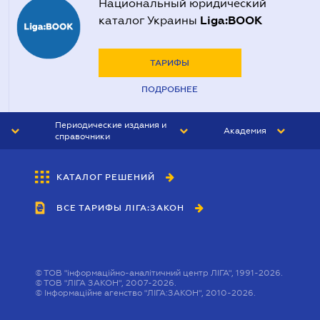
Национальный юридический
Liga:BOOK
каталог Украины
ТАРИФЫ
ПОДРОБНЕЕ
Периодические издания и
Академия
справочники
ЮРИСТ&ЗАКОН
АКАДЕМИЯ ЛІГА:ЗАКОН
КАТАЛОГ РЕШЕНИЙ
БУХГАЛТЕР&ЗАКОН
ВСЕ ТАРИФЫ ЛІГА:ЗАКОН
ВЕСТНИК МСФО
ИНТЕРБУХ
ЛИЧНЫЙ ЭКСПЕРТ
©
ТОВ "інформаційно-аналітичний центр ЛІГА", 1991-2026.
©
ТОВ "ЛІГА ЗАКОН", 2007-2026.
©
Інформаційне агенство "ЛІГА:ЗАКОН", 2010-2026.