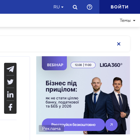
ВОЙТИ
RU
Темы
Реклама