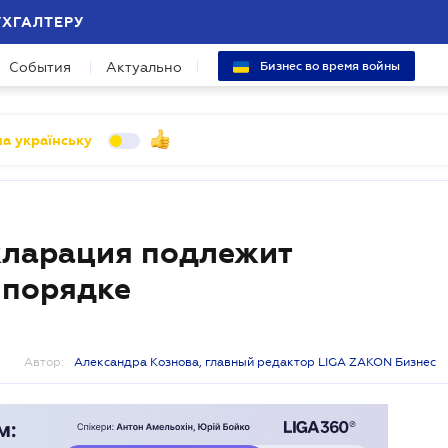
УХГАЛТЕРУ
События
Актуально
Бизнес во время войны
а українську
кларация подлежит
 порядке
Автор:
Александра Кознова, главный редактор LIGA ZAKON Бизнес