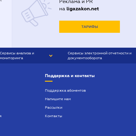
й
Реклама и PR
ligazakon.net
на
ТАРИФЫ
Сервисы анализа и
Сервисы электронной отчетности и
мониторинга
документооборота
CONTR AGENT
Liga:REPORT
Поддержка и контакты
SMS-МАЯК
VERDICTUM
Поддержка абонентов
Напишите нам
SEMANTRUM
Рассылки
SMS-МАЯК ИПОТЕКА
я
Контакты