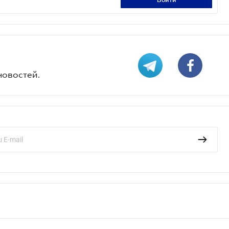
войти
новостей.