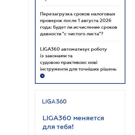
Перезагрузка сроков налоговых
проверок после 1 августа 2026
года: будет ли исчисление сроков
давности "с чистого листа"?
LIGA360 автоматизує роботу
із законами та
судовою практикою: нові
інструменти для точніших рішень
R
LIGA360 меняется
для тебя!