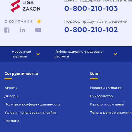
Центр поддержки пользователе
0-800-210-103
Подбор продуктов и решений
О КОМПАНИИ
0-800-210-102
Новостные
Информационно-правовые
порталы
системы
ЮРЛИГА
Право Украины
Сотрудничество
Блог
БИЗНЕС
ГРАНД
БУХГАЛТЕР.ua
ПРАЙМ
Агенты
Новости компании
Дилеры
Руководства
БУХГАЛТЕР ПРОФ
Политика конфиденциальности
Каталоги компаний
ЮРИСТ ПРОФ
Условия использования сайта
Темы в центре внимани
ЮРИСТ
Реклама
ПІДПРИЄМЕЦЬ