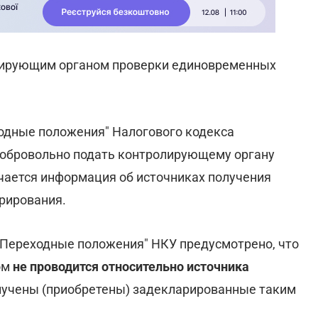
олирующим органом проверки единовременных
еходные положения" Налогового кодекса
добровольно подать контролирующему органу
чается информация об источниках получения
рирования.
XX "Переходные положения" НКУ предусмотрено, что
ом
не проводится относительно источника
олучены (приобретены) задекларированные таким