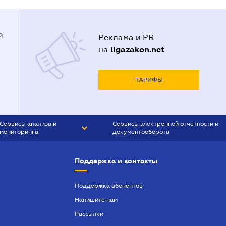
й
Реклама и PR
ligazakon.net
на
ТАРИФЫ
Сервисы анализа и
Сервисы электронной отчетности и
мониторинга
документооборота
CONTR AGENT
Liga:REPORT
Поддержка и контакты
SMS-МАЯК
VERDICTUM
Поддержка абонентов
Напишите нам
SEMANTRUM
Рассылки
SMS-МАЯК ИПОТЕКА