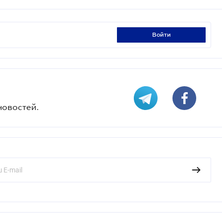
войти
новостей.