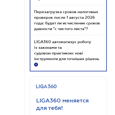
Перезагрузка сроков налоговых
проверок после 1 августа 2026
года: будет ли исчисление сроков
давности "с чистого листа"?
LIGA360 автоматизує роботу
із законами та
судовою практикою: нові
інструменти для точніших рішень
R
LIGA360 меняется
для тебя!