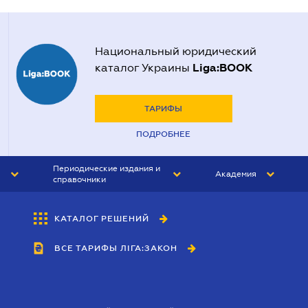
Национальный юридический
Liga:BOOK
каталог Украины
ТАРИФЫ
ПОДРОБНЕЕ
Периодические издания и
Академия
справочники
ЮРИСТ&ЗАКОН
АКАДЕМИЯ ЛІГА:ЗАКОН
КАТАЛОГ РЕШЕНИЙ
БУХГАЛТЕР&ЗАКОН
ВСЕ ТАРИФЫ ЛІГА:ЗАКОН
ВЕСТНИК МСФО
ИНТЕРБУХ
ЛИЧНЫЙ ЭКСПЕРТ