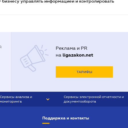
 бизнесу управлять информацией и контролировать
й
Реклама и PR
ligazakon.net
на
ТАРИФЫ
Сервисы анализа и
Сервисы электронной отчетности и
мониторинга
документооборота
CONTR AGENT
Liga:REPORT
Поддержка и контакты
SMS-МАЯК