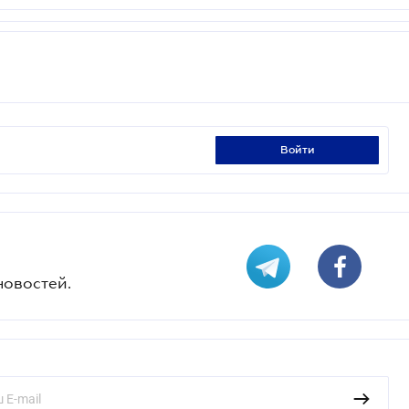
войти
новостей.