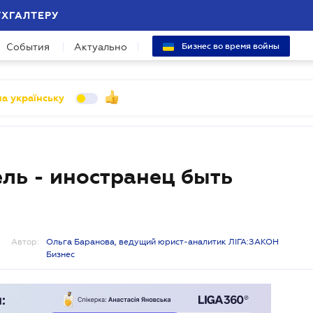
УХГАЛТЕРУ
События
Актуально
Бизнес во время войны
а українську
ль - иностранец быть
Автор:
Ольга Баранова, ведущий юрист-аналитик ЛІГА:ЗАКОН
Бизнес