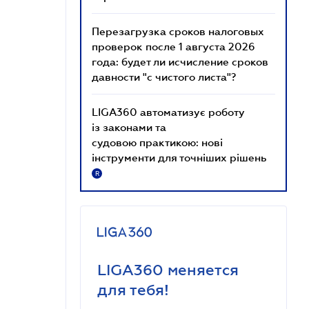
Перезагрузка сроков налоговых
проверок после 1 августа 2026
года: будет ли исчисление сроков
давности "с чистого листа"?
LIGA360 автоматизує роботу
із законами та
судовою практикою: нові
інструменти для точніших рішень
R
LIGA360 меняется
для тебя!