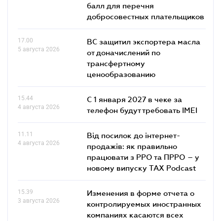
балл для перечня
добросовестных плательщиков
17.00
ВС защитил экспортера масла
5 августа 2026
от доначислений по
трансфертному
ценообразованию
15.44
С 1 января 2027 в чеке за
4 августа 2026
телефон будут требовать IMEI
11.11
Від посилок до інтернет-
4 августа 2026
продажів: як правильно
працювати з РРО та ПРРО – у
новому випуску TAX Podcast
15.39
Изменения в форме отчета о
3 августа 2026
контролируемых иностранных
компаниях касаются всех