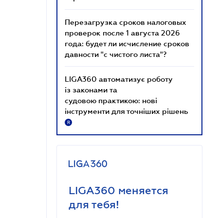
Перезагрузка сроков налоговых
проверок после 1 августа 2026
года: будет ли исчисление сроков
давности "с чистого листа"?
LIGA360 автоматизує роботу
із законами та
судовою практикою: нові
інструменти для точніших рішень
R
LIGA360 меняется
для тебя!