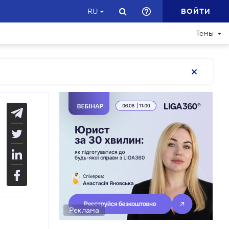
ВОЙТИ
RU
Темы
Реклама