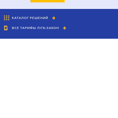
КАТАЛОГ РЕШЕНИЙ
ВСЕ ТАРИФЫ ЛІГА:ЗАКОН
Сотрудничество
Агенты
Дилеры
Политика
конфиденциальности
Условия использования
сайта
Реклама
Блог
Новости компании