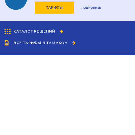
ТАРИФЫ
ПОДРОБНЕЕ
КАТАЛОГ РЕШЕНИЙ
ВСЕ ТАРИФЫ ЛІГА:ЗАКОН
Сотрудничество
Агенты
Дилеры
Политика
конфиденциальности
Условия использования
сайта
Реклама
Блог