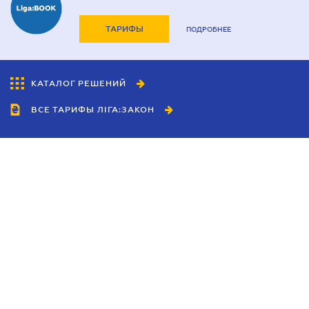
ТАРИФЫ
ПОДРОБНЕЕ
КАТАЛОГ РЕШЕНИЙ
ВСЕ ТАРИФЫ ЛІГА:ЗАКОН
Сотрудничество
Агенты
Дилеры
Политика
конфиденциальности
Условия использования
сайта
Реклама
Блог