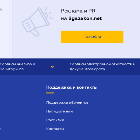
й
Реклама и PR
ligazakon.net
на
ТАРИФЫ
Сервисы анализа и
Сервисы электронной отчетности и
мониторинга
документооборота
CONTR AGENT
Liga:REPORT
Поддержка и контакты
SMS-МАЯК
VERDICTUM
Поддержка абонентов
Напишите нам
SEMANTRUM
Рассылки
SMS-МАЯК ИПОТЕКА
я
Контакты