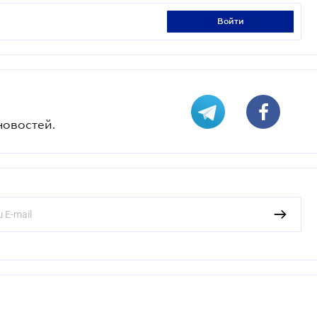
войти
новостей.