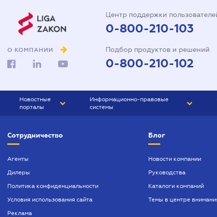
Центр поддержки пользователе
0-800-210-103
Подбор продуктов и решений
О КОМПАНИИ
0-800-210-102
Новостные
Информационно-правовые
порталы
системы
ЮРЛИГА
Право Украины
Сотрудничество
Блог
БИЗНЕС
ГРАНД
БУХГАЛТЕР.ua
ПРАЙМ
Агенты
Новости компании
Дилеры
Руководства
БУХГАЛТЕР ПРОФ
Политика конфиденциальности
Каталоги компаний
ЮРИСТ ПРОФ
Условия использования сайта
Темы в центре внимани
ЮРИСТ
Реклама