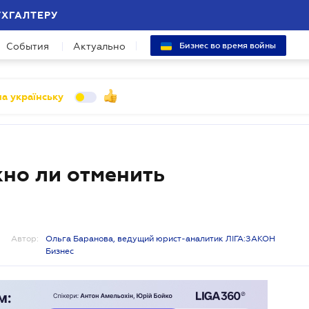
УХГАЛТЕРУ
События
Актуально
Бизнес во время войны
а українську
жно ли отменить
Автор:
Ольга Баранова, ведущий юрист-аналитик ЛІГА:ЗАКОН
Бизнес