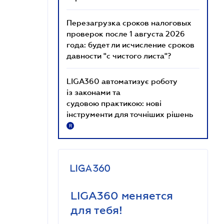
Перезагрузка сроков налоговых
проверок после 1 августа 2026
года: будет ли исчисление сроков
давности "с чистого листа"?
LIGA360 автоматизує роботу
із законами та
судовою практикою: нові
інструменти для точніших рішень
R
LIGA360 меняется
для тебя!