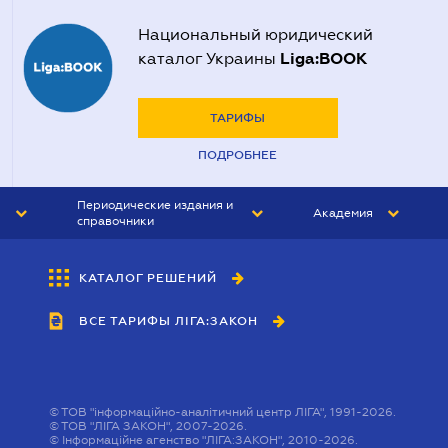
Национальный юридический
Liga:BOOK
каталог Украины
ТАРИФЫ
ПОДРОБНЕЕ
Периодические издания и
Академия
справочники
ЮРИСТ&ЗАКОН
АКАДЕМИЯ ЛІГА:ЗАКОН
КАТАЛОГ РЕШЕНИЙ
БУХГАЛТЕР&ЗАКОН
ВСЕ ТАРИФЫ ЛІГА:ЗАКОН
ВЕСТНИК МСФО
ИНТЕРБУХ
ЛИЧНЫЙ ЭКСПЕРТ
©
ТОВ "інформаційно-аналітичний центр ЛІГА", 1991-2026.
©
ТОВ "ЛІГА ЗАКОН", 2007-2026.
©
Інформаційне агенство "ЛІГА:ЗАКОН", 2010-2026.