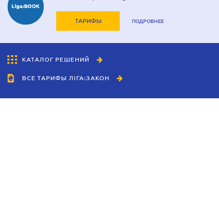
ТАРИФЫ
ПОДРОБНЕЕ
КАТАЛОГ РЕШЕНИЙ
ВСЕ ТАРИФЫ ЛІГА:ЗАКОН
Сотрудничество
Агенты
Дилеры
Политика
конфиденциальности
Условия использования
сайта
Реклама
Блог