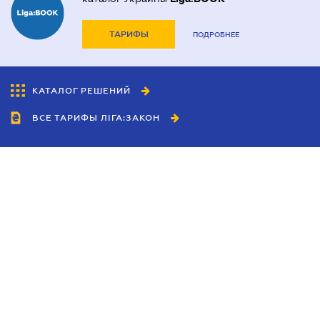
ТАРИФЫ
ПОДРОБНЕЕ
КАТАЛОГ РЕШЕНИЙ
ВСЕ ТАРИФЫ ЛІГА:ЗАКОН
Сотрудничество
Агенты
Дилеры
Политика
конфиденциальности
Условия использования
сайта
Реклама
Блог