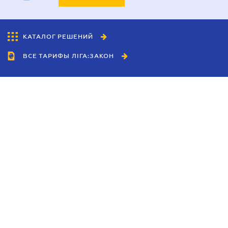
КАТАЛОГ РЕШЕНИЙ
ВСЕ ТАРИФЫ ЛІГА:ЗАКОН
Сотрудничество
Агенты
Дилеры
Политика
конфиденциальности
Условия использования
сайта
Реклама
Блог
Новости компании