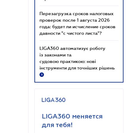
Перезагрузка сроков налоговых
проверок после 1 августа 2026
года: будет ли исчисление сроков
давности "с чистого листа"?
LIGA360 автоматизує роботу
із законами та
судовою практикою: нові
інструменти для точніших рішень
R
LIGA360 меняется
для тебя!