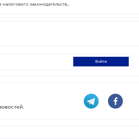
Как платить штрафы за нарушение налогового законодательства, если на протяжении года их размер изменился
войти
новостей.