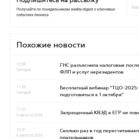
Подпишитесь на рассылку
Получайте по понедельникам weekly-digest о ключевых
событиях бизнеса
Похожие новости
12.09
ГНС разъяснила налоговые посл
Сегодня
ФЛП и услуг нерезидентов
11.05
Бесплатный вебинар "ТЦО-2025: 
Сегодня
подготовиться к 1 октября"
17.07
Запрещенный КВЭД в ЕГР не пово
6 августа 2026
15.07
Сколько раз в год пересчитываю
6 августа 2026
плательщиков