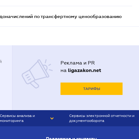
т доначислений по трансфертному ценообразованию
й
Реклама и PR
ligazakon.net
на
ТАРИФЫ
Сервисы анализа и
Сервисы электронной отчетности и
мониторинга
документооборота
CONTR AGENT
Liga:REPORT
Поддержка и контакты