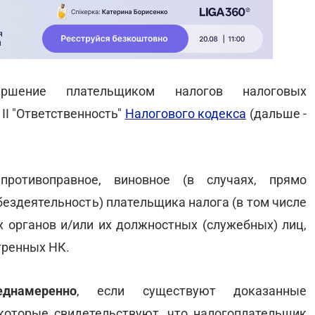
ершение плательщиком налогов налоговых
II "Ответственность"
Налогового кодекса
(дальше -
ротивоправное, виновное (в случаях, прямо
бездеятельность) плательщика налога (в том числе
х органов и/или их должностных (служебных) лиц,
тренных НК.
еднамеренно
, если существуют доказанные
которые свидетельствуют, что налогоплательщик