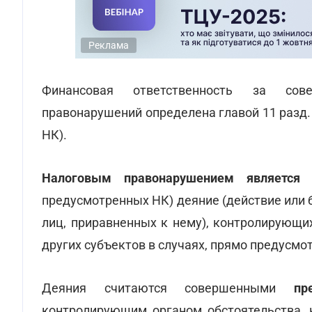
Реклама
Финансовая ответственность за сов
правонарушений определена главой 11 разд. 
НК).
Налоговым правонарушением является
п
предусмотренных НК) деяние (действие или 
лиц, приравненных к нему), контролирующи
других субъектов в случаях, прямо предусмо
Деяния считаются совершенными
пр
контролирующим органом обстоятельства, 