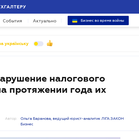
УХГАЛТЕРУ
События
Актуально
Бизнес во время войны
а українську
нарушение налогового
на протяжении года их
Автор:
Ольга Баранова, ведущий юрист-аналитик ЛІГА:ЗАКОН
Бизнес