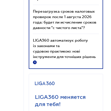
Перезагрузка сроков налоговых
проверок после 1 августа 2026
года: будет ли исчисление сроков
давности "с чистого листа"?
LIGA360 автоматизує роботу
із законами та
судовою практикою: нові
інструменти для точніших рішень
R
LIGA360 меняется
для тебя!