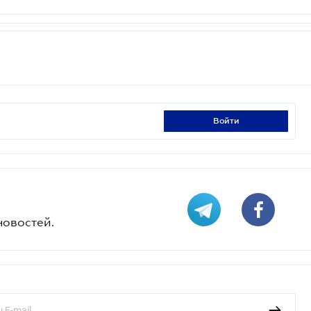
войти
новостей.