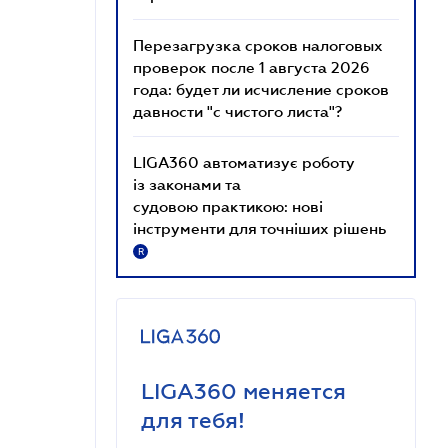
Перезагрузка сроков налоговых
проверок после 1 августа 2026
года: будет ли исчисление сроков
давности "с чистого листа"?
LIGA360 автоматизує роботу
із законами та
судовою практикою: нові
інструменти для точніших рішень
R
LIGA360 меняется
для тебя!