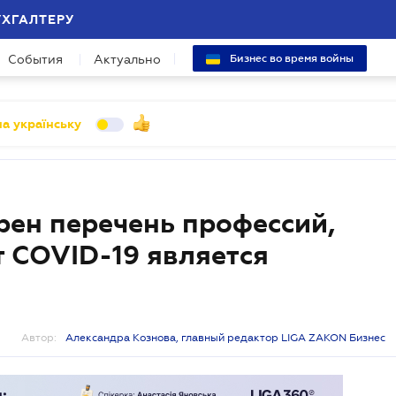
УХГАЛТЕРУ
События
Актуально
Бизнес во время войны
а українську
рен перечень профессий,
т COVID-19 является
Автор:
Александра Кознова, главный редактор LIGA ZAKON Бизнес