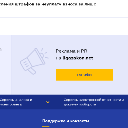
ения штрафов за неуплату взноса за лиц с
й
Реклама и PR
ligazakon.net
на
ТАРИФЫ
Сервисы анализа и
Сервисы электронной отчетности и
мониторинга
документооборота
CONTR AGENT
Liga:REPORT
Поддержка и контакты
SMS-МАЯК