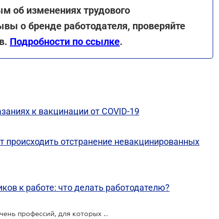
ым об изменениях трудового
ывы о бренде работодателя, проверяйте
в.
Подробности по ссылке
.
заниях к вакцинации от COVID-19
дет происходить отстранение невакцинированных
ков к работе: что делать работодателю?
С 9 декабря будет расширен перечень профессий, для которых прививка от COVID-19 является обязательной