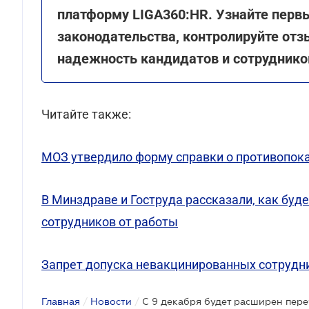
платформу LIGA360:HR. Узнайте перв
законодательства, контролируйте отз
надежность кандидатов и сотруднико
Читайте также:
МОЗ утвердило форму справки о противопока
В Минздраве и Гоструда рассказали, как бу
сотрудников от работы
Запрет допуска невакцинированных сотрудни
Главная
/
Новости
/