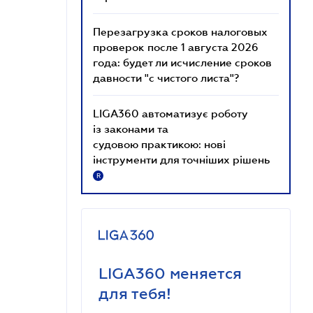
Перезагрузка сроков налоговых
проверок после 1 августа 2026
года: будет ли исчисление сроков
давности "с чистого листа"?
LIGA360 автоматизує роботу
із законами та
судовою практикою: нові
інструменти для точніших рішень
R
LIGA360 меняется
для тебя!