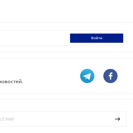
войти
новостей.