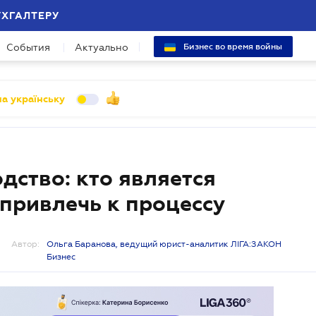
УХГАЛТЕРУ
События
Актуально
Бизнес во время войны
а українську
дство: кто является
привлечь к процессу
Автор:
Ольга Баранова, ведущий юрист-аналитик ЛІГА:ЗАКОН
Бизнес