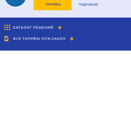
ТАРИФЫ
ПОДРОБНЕЕ
КАТАЛОГ РЕШЕНИЙ
ВСЕ ТАРИФЫ ЛІГА:ЗАКОН
Сотрудничество
Агенты
Дилеры
Политика
конфиденциальности
Условия использования
сайта
Реклама
Блог