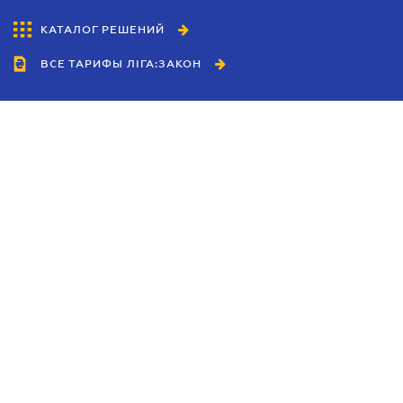
КАТАЛОГ РЕШЕНИЙ
ВСЕ ТАРИФЫ ЛІГА:ЗАКОН
Сотрудничество
Агенты
Дилеры
Политика
конфиденциальности
Условия использования
сайта
Реклама
Блог
Новости компании
Руководства
Каталоги компаний