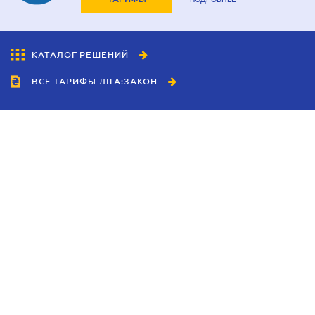
КАТАЛОГ РЕШЕНИЙ
ВСЕ ТАРИФЫ ЛІГА:ЗАКОН
Сотрудничество
Агенты
Дилеры
Политика
конфиденциальности
Условия использования
сайта
Реклама
Блог
Новости компании