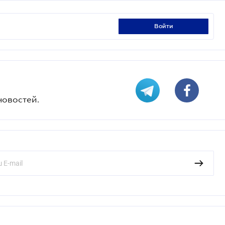
войти
новостей.