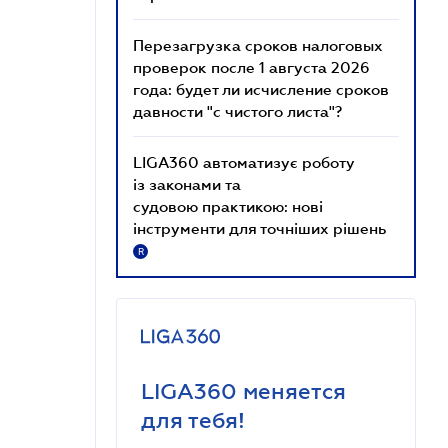
Перезагрузка сроков налоговых
проверок после 1 августа 2026
года: будет ли исчисление сроков
давности "с чистого листа"?
LIGA360 автоматизує роботу
із законами та
судовою практикою: нові
інструменти для точніших рішень
R
LIGA360 меняется
для тебя!