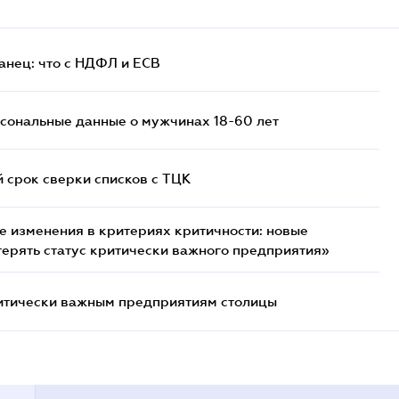
анец: что с НДФЛ и ЕСВ
сональные данные о мужчинах 18-60 лет
й срок сверки списков c ТЦК
 изменения в критериях критичности: новые
терять статус критически важного предприятия»
итически важным предприятиям столицы