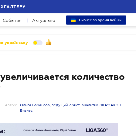
УХГАЛТЕРУ
События
Актуально
Бизнес во время войны
а українську
 увеличивается количество
т
Автор:
Ольга Баранова, ведущий юрист-аналитик ЛІГА:ЗАКОН
Бизнес