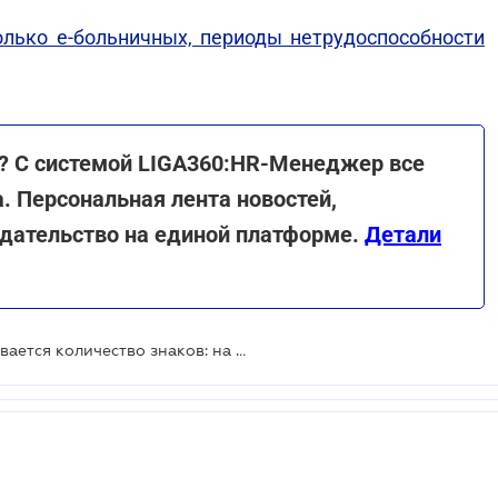
олько е-больничных, периоды нетрудоспособности
? С системой LIGA360:HR-Менеджер все
. Персональная лента новостей,
одательство на единой платформе.
Детали
В номере е-больничного увеличивается количество знаков: на что это влияет