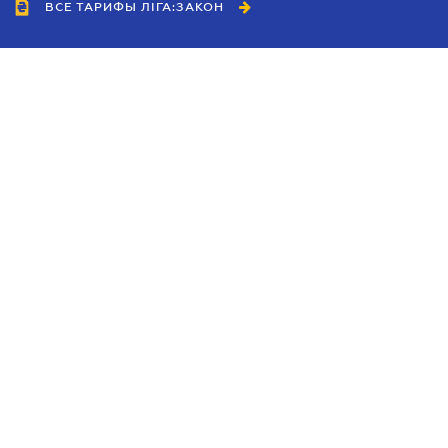
ВСЕ ТАРИФЫ ЛІГА:ЗАКОН
Сотрудничество
Агенты
Дилеры
Политика
конфиденциальности
Условия использования
сайта
Реклама
Блог
Новости компании
Руководства
Каталоги компаний
Темы в центре внимания