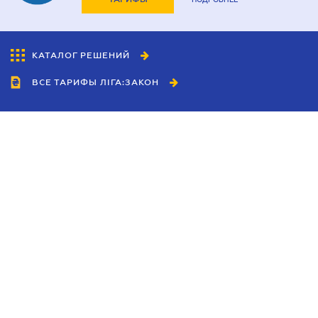
КАТАЛОГ РЕШЕНИЙ
ВСЕ ТАРИФЫ ЛІГА:ЗАКОН
Сотрудничество
Агенты
Дилеры
Политика
конфиденциальности
Условия использования
сайта
Реклама
Блог
Новости компании