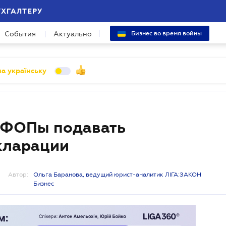
УХГАЛТЕРУ
События
Актуально
Бизнес во время войны
а українську
 ФОПы подавать
кларации
Автор:
Ольга Баранова, ведущий юрист-аналитик ЛІГА:ЗАКОН
Бизнес