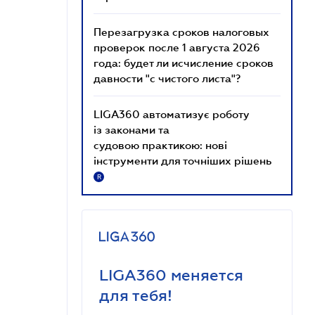
Перезагрузка сроков налоговых
проверок после 1 августа 2026
года: будет ли исчисление сроков
давности "с чистого листа"?
LIGA360 автоматизує роботу
із законами та
судовою практикою: нові
інструменти для точніших рішень
R
LIGA360 меняется
для тебя!