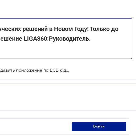
ческих решений в Новом Году! Только до
решение LIGA360:Руководитель.
Должны ли работающие ФОПы подавать приложение по ЕСВ к декларации
войти