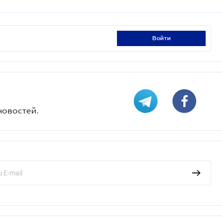
войти
новостей.