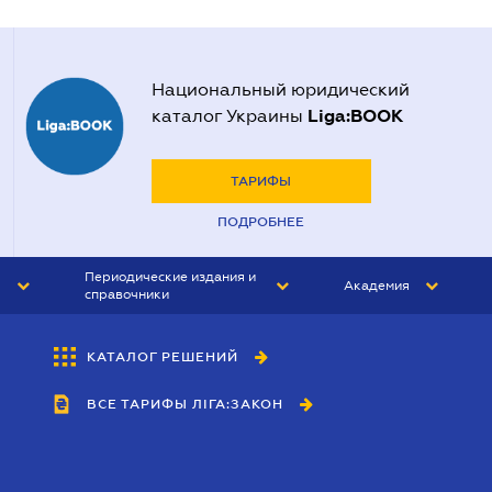
Национальный юридический
Liga:BOOK
каталог Украины
ТАРИФЫ
ПОДРОБНЕЕ
Периодические издания и
Академия
справочники
ЮРИСТ&ЗАКОН
АКАДЕМИЯ ЛІГА:ЗАКОН
КАТАЛОГ РЕШЕНИЙ
БУХГАЛТЕР&ЗАКОН
ВСЕ ТАРИФЫ ЛІГА:ЗАКОН
ВЕСТНИК МСФО
ИНТЕРБУХ
ЛИЧНЫЙ ЭКСПЕРТ