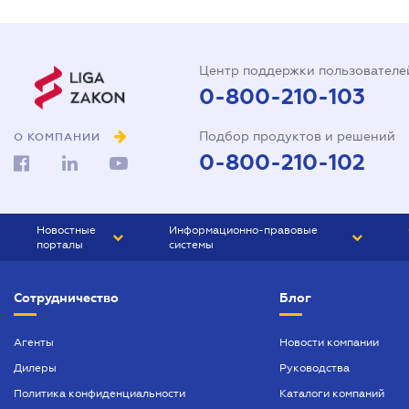
Центр поддержки пользователе
0-800-210-103
Подбор продуктов и решений
О КОМПАНИИ
0-800-210-102
Новостные
Информационно-правовые
порталы
системы
ЮРЛИГА
Право Украины
Сотрудничество
Блог
БИЗНЕС
ГРАНД
БУХГАЛТЕР.ua
ПРАЙМ
Агенты
Новости компании
Дилеры
Руководства
БУХГАЛТЕР ПРОФ
Политика конфиденциальности
Каталоги компаний
ЮРИСТ ПРОФ