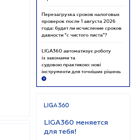
Перезагрузка сроков налоговых
проверок после 1 августа 2026
года: будет ли исчисление сроков
давности "с чистого листа"?
LIGA360 автоматизує роботу
із законами та
судовою практикою: нові
інструменти для точніших рішень
R
LIGA360 меняется
для тебя!