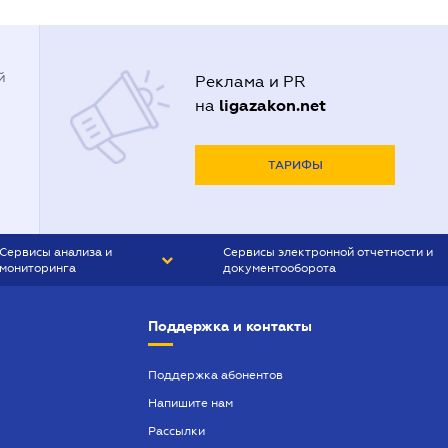
й
Реклама и PR
ligazakon.net
на
ТАРИФЫ
Сервисы анализа и
Сервисы электронной отчетности и
мониторинга
документооборота
CONTR AGENT
Liga:REPORT
Поддержка и контакты
SMS-МАЯК
VERDICTUM
Поддержка абонентов
Напишите нам
SEMANTRUM
Рассылки
SMS-МАЯК ИПОТЕКА