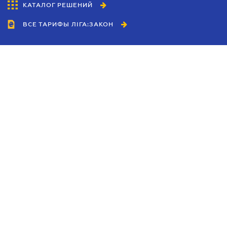
КАТАЛОГ РЕШЕНИЙ
ВСЕ ТАРИФЫ ЛІГА:ЗАКОН
Сотрудничество
Агенты
Дилеры
Политика
конфиденциальности
Условия использования
сайта
Реклама
Блог
Новости компании
Руководства
Каталоги компаний