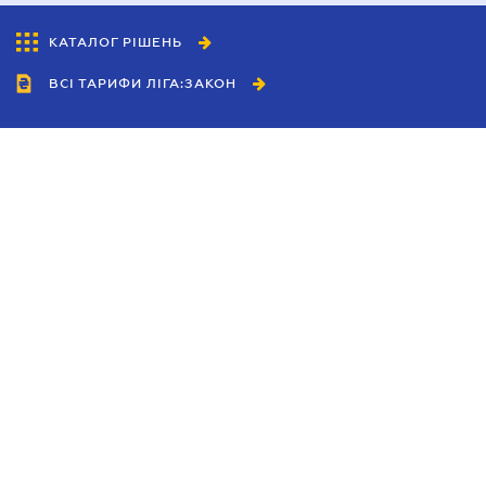
КАТАЛОГ РІШЕНЬ
ВСІ ТАРИФИ ЛІГА:ЗАКОН
Співробітництво
Агенти
Дилери
Політика конфіденційності
Умови використання сайту
Реклама
Блог
Новини компанії
Керівництва
Каталоги компаній
Теми в центрі уваги