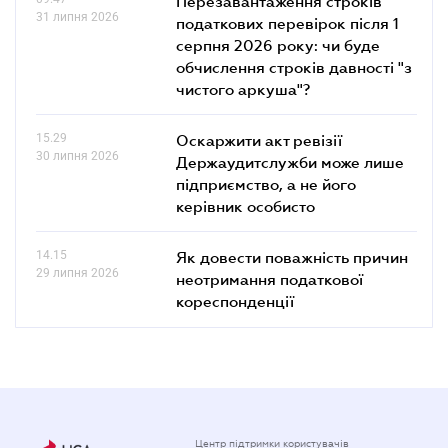
Перезавантаження строків
31 липня 2026
податкових перевірок після 1
серпня 2026 року: чи буде
обчислення строків давності "з
чистого аркуша"?
15.29
Оскаржити акт ревізії
30 липня 2026
Держаудитслужби може лише
підприємство, а не його
керівник особисто
14.15
Як довести поважність причин
29 липня 2026
неотримання податкової
кореспонденції
Центр підтримки користувачів