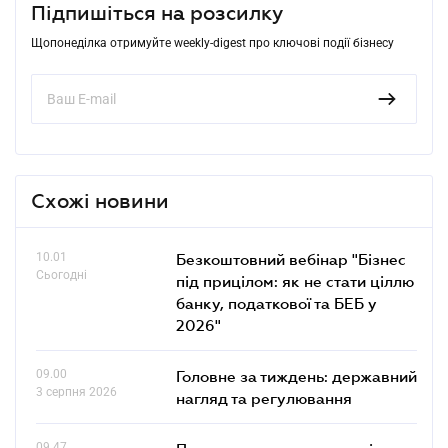
Підпишіться на розсилку
Щопонеділка отримуйте weekly-digest про ключові події бізнесу
Схожі новини
10.01
Безкоштовний вебінар "Бізнес
Сьогодні
під прицілом: як не стати ціллю
банку, податкової та БЕБ у
2026"
09.00
Головне за тиждень: державний
3 серпня 2026
нагляд та регулювання
09.47