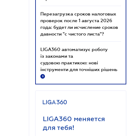
Перезагрузка сроков налоговых
проверок после 1 августа 2026
года: будет ли исчисление сроков
давности "с чистого листа"?
LIGA360 автоматизує роботу
із законами та
судовою практикою: нові
інструменти для точніших рішень
R
LIGA360 меняется
для тебя!