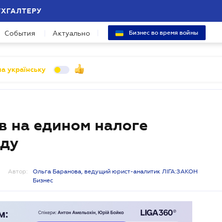
УХГАЛТЕРУ
События
Актуально
Бизнес во время войны
а українську
 на едином налоге
оду
Автор:
Ольга Баранова, ведущий юрист-аналитик ЛІГА:ЗАКОН
Бизнес