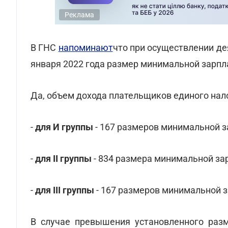
Реклама
В ГНС
напоминают
что при осуществлении дея
января 2022 года размер минимальной зарпла
Да, объем дохода плательщиков единого нало
-
для И группы
- 167 размеров минимальной з
-
для ІІ группы
- 834 размера минимальной зар
-
для ІІІ группы
- 167 размеров минимальной з
В случае превышения установленного раз