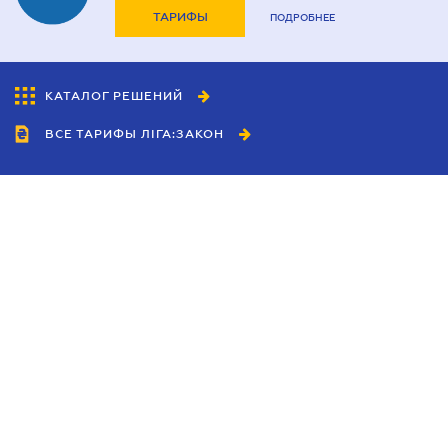
ТАРИФЫ
ПОДРОБНЕЕ
КАТАЛОГ РЕШЕНИЙ
ВСЕ ТАРИФЫ ЛІГА:ЗАКОН
Сотрудничество
Агенты
Дилеры
Политика
конфиденциальности
Условия использования
сайта
Реклама
Блог