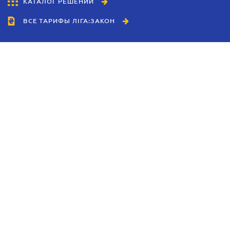
КАТАЛОГ РЕШЕНИЙ
ВСЕ ТАРИФЫ ЛІГА:ЗАКОН
Сотрудничество
Агенты
Дилеры
Политика
конфиденциальности
Условия использования
сайта
Реклама
Блог
Новости компании
Руководства
Каталоги компаний
Темы в центре внимания