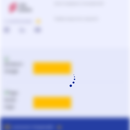
Центр поддержки пользователей
0-800-210-103
О КОМПАНИИ
Подбор продуктов и решений
0-800-210-102
Реклама и PR
на
ligazakon.net
ТАРИФЫ
Национальный юридический
каталог Украины
Liga:BOOK
ТАРИФЫ
ПОДРОБНЕЕ