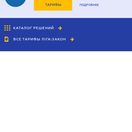
ТАРИФЫ
ПОДРОБНЕЕ
КАТАЛОГ РЕШЕНИЙ
ВСЕ ТАРИФЫ ЛІГА:ЗАКОН
Сотрудничество
Агенты
Дилеры
Политика
конфиденциальности
Условия использования
сайта
Реклама
Блог