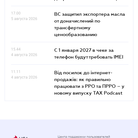
17.00
ВС защитил экспортера масла
5 августа 2026
от доначислений по
трансфертному
ценообразованию
15.44
С 1 января 2027 в чеке за
4 августа 2026
телефон будут требовать IMEI
11.11
Від посилок до інтернет-
4 августа 2026
продажів: як правильно
працювати з РРО та ПРРО – у
новому випуску TAX Podcast
Центр поддержки пользователей