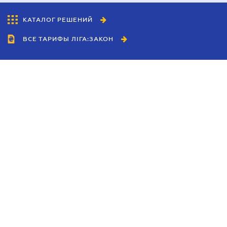
КАТАЛОГ РЕШЕНИЙ
ВСЕ ТАРИФЫ ЛІГА:ЗАКОН
Сотрудничество
Агенты
Дилеры
Политика
конфиденциальности
Условия использования
сайта
Реклама
Блог
Новости компании
Руководства