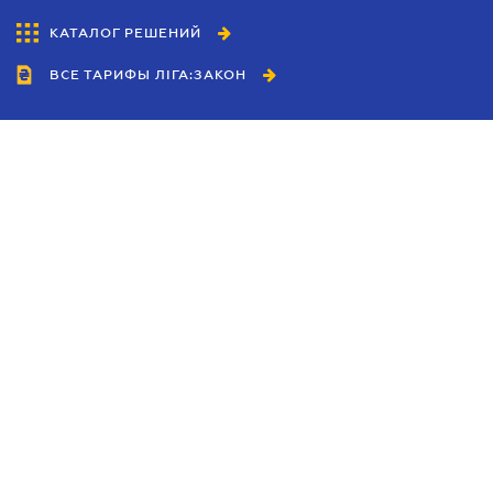
КАТАЛОГ РЕШЕНИЙ
ВСЕ ТАРИФЫ ЛІГА:ЗАКОН
Сотрудничество
Агенты
Дилеры
Политика
конфиденциальности
Условия использования
сайта
Реклама
Блог
Новости компании
Руководства
Каталоги компаний