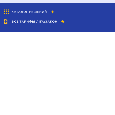
КАТАЛОГ РЕШЕНИЙ
ВСЕ ТАРИФЫ ЛІГА:ЗАКОН
Сотрудничество
Агенты
Дилеры
Политика
конфиденциальности
Условия использования
сайта
Реклама
Блог
Новости компании
Руководства