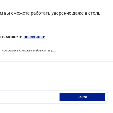
рым вы сможете работать уверенно даже в столь
ить можете
по ссылке
.
Карта рисков 2023 – информация, которая поможет избежать рисков военного времени
войти