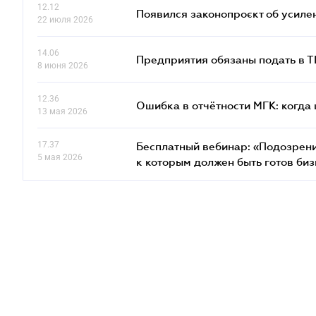
12.12
Появился законопроєкт об усиле
22 июля 2026
14.06
Предприятия обязаны подать в 
8 июня 2026
12.36
Ошибка в отчётности МГК: когда 
13 мая 2026
17.37
Бесплатный вебинар: «Подозрени
5 мая 2026
к которым должен быть готов биз