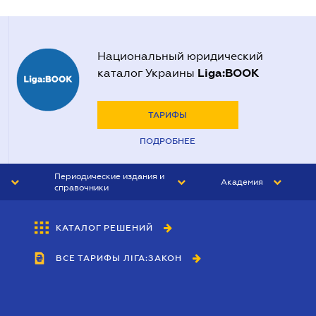
Национальный юридический
Liga:BOOK
каталог Украины
ТАРИФЫ
ПОДРОБНЕЕ
Периодические издания и
Академия
справочники
ЮРИСТ&ЗАКОН
АКАДЕМИЯ ЛІГА:ЗАКОН
КАТАЛОГ РЕШЕНИЙ
БУХГАЛТЕР&ЗАКОН
ВСЕ ТАРИФЫ ЛІГА:ЗАКОН
ВЕСТНИК МСФО
ИНТЕРБУХ
ЛИЧНЫЙ ЭКСПЕРТ