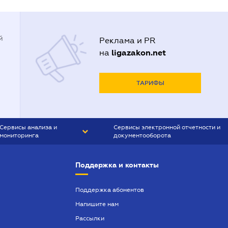
й
Реклама и PR
ligazakon.net
на
ТАРИФЫ
Сервисы анализа и
Сервисы электронной отчетности и
мониторинга
документооборота
CONTR AGENT
Liga:REPORT
Поддержка и контакты
SMS-МАЯК
VERDICTUM
Поддержка абонентов
Напишите нам
SEMANTRUM
Рассылки
SMS-МАЯК ИПОТЕКА