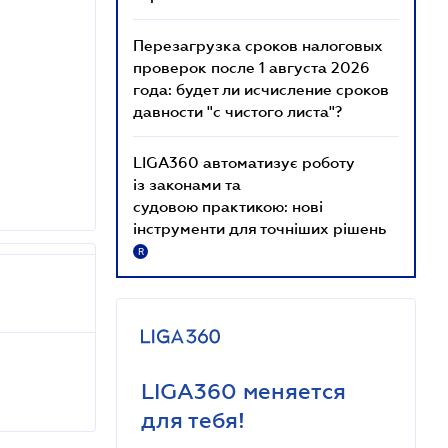
Перезагрузка сроков налоговых
проверок после 1 августа 2026
года: будет ли исчисление сроков
давности "с чистого листа"?
LIGA360 автоматизує роботу
із законами та
судовою практикою: нові
інструменти для точніших рішень
R
LIGA360 меняется
для тебя!