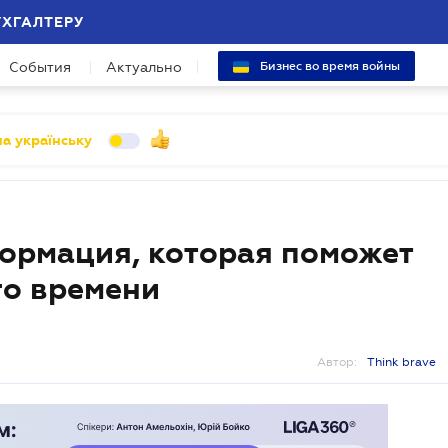
УХГАЛТЕРУ
События
Актуально
Бизнес во время войны
а українську
формация, которая поможет
го времени
Автор:
Think brave