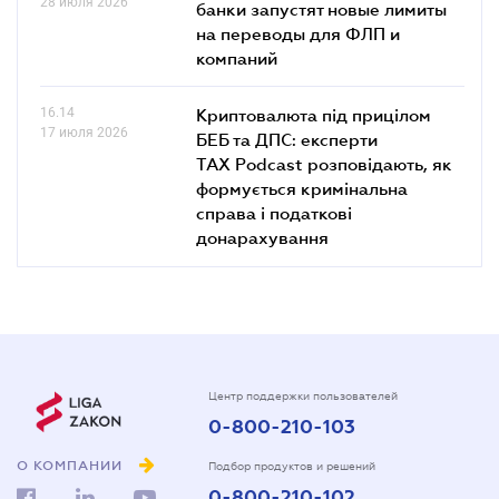
28 июля 2026
банки запустят новые лимиты
на переводы для ФЛП и
компаний
16.14
Криптовалюта під прицілом
17 июля 2026
БЕБ та ДПС: експерти
TAX Podcast розповідають, як
формується кримінальна
справа і податкові
донарахування
Центр поддержки пользователей
0-800-210-103
О КОМПАНИИ
Подбор продуктов и решений
0-800-210-102