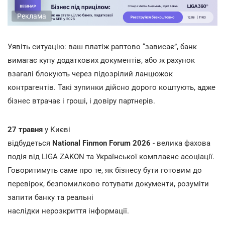
Реклама
Уявіть ситуацію: ваш платіж раптово “зависає”, банк
вимагає купу додаткових документів, або ж рахунок
взагалі блокують через підозрілий ланцюжок
контрагентів. Такі зупинки дійсно дорого коштують, адже
бізнес втрачає і гроші, і довіру партнерів.
27 травня
у Києві
відбудеться
National Finmon Forum 2026
- велика фахова
подія від LIGA ZAKON та Української комплаєнс асоціації.
Говоритимуть саме про те, як бізнесу бути готовим до
перевірок, безпомилково готувати документи, розуміти
запити банку та реальні
наслідки нерозкриття інформації.