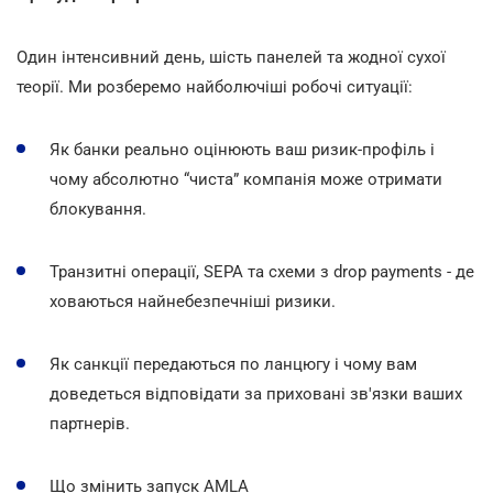
Один інтенсивний день, шість панелей та жодної сухої
теорії. Ми розберемо найболючіші робочі ситуації:
Як банки реально оцінюють ваш ризик-профіль і
чому абсолютно “чиста” компанія може отримати
блокування.
Транзитні операції, SEPA та схеми з drop payments - де
ховаються найнебезпечніші ризики.
Як санкції передаються по ланцюгу і чому вам
доведеться відповідати за приховані зв'язки ваших
партнерів.
Що змінить запуск AMLA