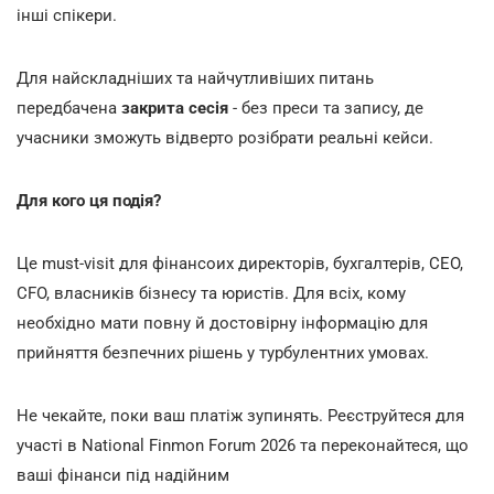
інші спікери.
Для найскладніших та найчутливіших питань
передбачена
закрита сесія
- без преси та запису, де
учасники зможуть відверто розібрати реальні кейси.
Для кого ця подія?
Це must-visit для фінансоих директорів, бухгалтерів, CEO,
CFO, власників бізнесу та юристів. Для всіх, кому
необхідно мати повну й достовірну інформацію для
прийняття безпечних рішень у турбулентних умовах.
Не чекайте, поки ваш платіж зупинять. Реєструйтеся для
участі в National Finmon Forum 2026 та переконайтеся, що
ваші фінанси під надійним