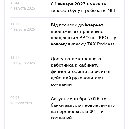
15.44
С 1 января 2027 в чеке за
4 августа 2026
телефон будут требовать IMEI
11.11
Від посилок до інтернет-
4 августа 2026
продажів: як правильно
працювати з РРО та ПРРО – у
новому випуску TAX Podcast
11.11
Доступ ответственного
3 августа 2026
работника к кабинету
финмониторинга зависит от
действий руководителя
компании
09.05
Август-сентябрь 2026-го:
28 июля 2026
банки запустят новые лимиты
на переводы для ФЛП и
компаний