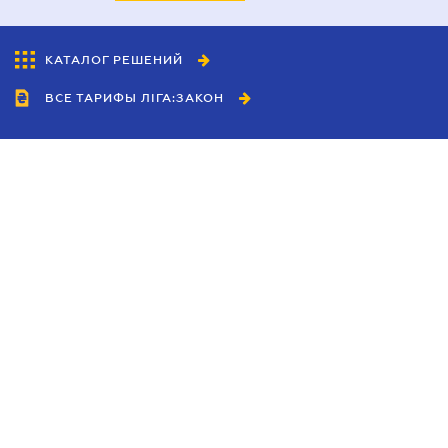
КАТАЛОГ РЕШЕНИЙ
ВСЕ ТАРИФЫ ЛІГА:ЗАКОН
Сотрудничество
Агенты
Дилеры
Политика
конфиденциальности
Условия использования
сайта
Реклама
Блог
Новости компании
Руководства