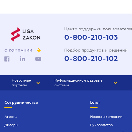
Центр поддержки пользователе
0-800-210-103
Подбор продуктов и решений
О КОМПАНИИ
0-800-210-102
Новостные
Информационно-правовые
порталы
системы
ЮРЛИГА
Право Украины
Сотрудничество
Блог
БИЗНЕС
ГРАНД
БУХГАЛТЕР.ua
ПРАЙМ
Агенты
Новости компании
Дилеры
Руководства
БУХГАЛТЕР ПРОФ