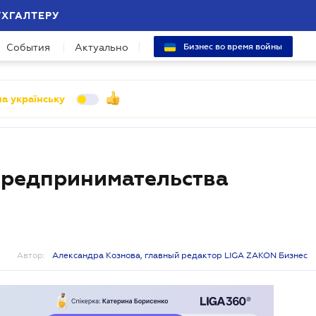
УХГАЛТЕРУ
События
Актуально
Бизнес во время войны
а українську
редпринимательства
Автор:
Александра Кознова, главный редактор LIGA ZAKON Бизнес