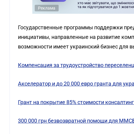
Реклама
Государственные программы поддержки предп
инициативы, направленные на развитие компе
возможности имеет украинский бизнес для в
Компенсация за трудоустройство переселен
Акселератор и до 20 000 евро гранта для укр
Грант на покрытие 85% стоимости консалтин
300 000 грн безвозвратной помощи для ММС