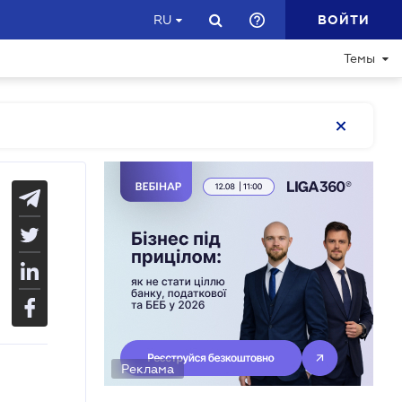
ВОЙТИ
RU
Темы
Реклама