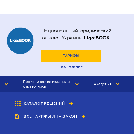
Национальный юридический
Liga:BOOK
каталог Украины
ТАРИФЫ
ПОДРОБНЕЕ
Периодические издания и
Академия
справочники
ЮРИСТ&ЗАКОН
АКАДЕМИЯ ЛІГА:ЗАКОН
КАТАЛОГ РЕШЕНИЙ
БУХГАЛТЕР&ЗАКОН
ВСЕ ТАРИФЫ ЛІГА:ЗАКОН
ВЕСТНИК МСФО
ИНТЕРБУХ