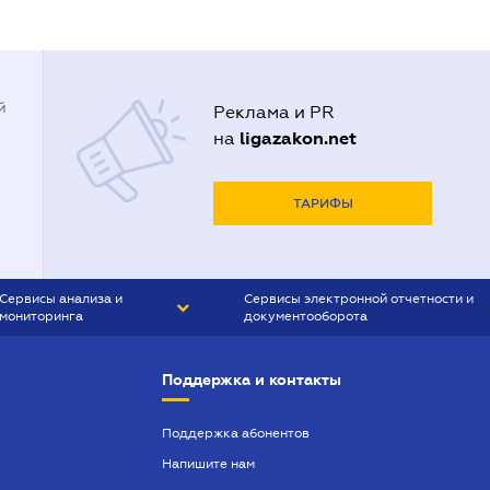
й
Реклама и PR
ligazakon.net
на
ТАРИФЫ
Сервисы анализа и
Сервисы электронной отчетности и
мониторинга
документооборота
CONTR AGENT
Liga:REPORT
Поддержка и контакты
SMS-МАЯК
VERDICTUM
Поддержка абонентов
Напишите нам
SEMANTRUM