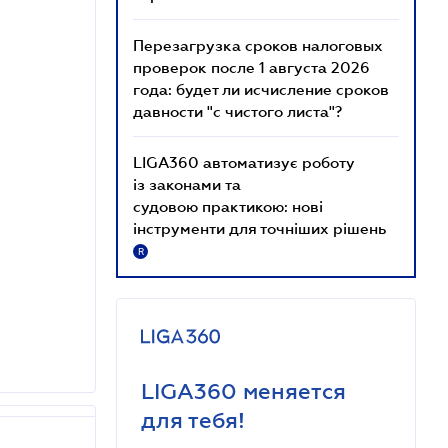
Перезагрузка сроков налоговых
проверок после 1 августа 2026
года: будет ли исчисление сроков
давности "с чистого листа"?
LIGA360 автоматизує роботу
із законами та
судовою практикою: нові
інструменти для точніших рішень
R
LIGA360 меняется
для тебя!