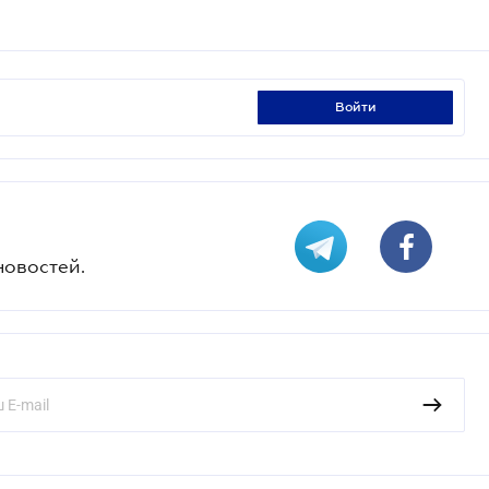
войти
новостей.