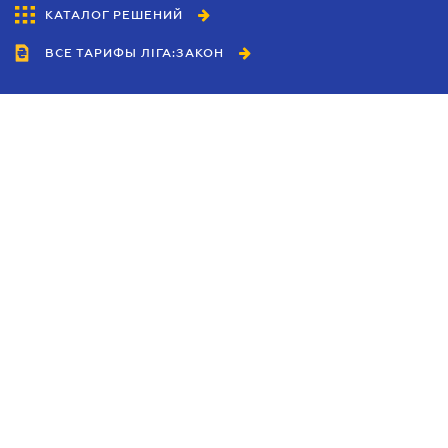
КАТАЛОГ РЕШЕНИЙ
ВСЕ ТАРИФЫ ЛІГА:ЗАКОН
Сотрудничество
Агенты
Дилеры
Политика
конфиденциальности
Условия использования
сайта
Реклама
Блог
Новости компании
Руководства
Каталоги компаний