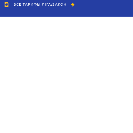
ВСЕ ТАРИФЫ ЛІГА:ЗАКОН
Сотрудничество
Агенты
Дилеры
Политика
конфиденциальности
Условия использования
сайта
Реклама
Блог
Новости компании
Руководства
Каталоги компаний
Темы в центре внимания