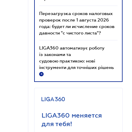
Перезагрузка сроков налоговых
проверок после 1 августа 2026
года: будет ли исчисление сроков
давности "с чистого листа"?
LIGA360 автоматизує роботу
із законами та
судовою практикою: нові
інструменти для точніших рішень
R
LIGA360 меняется
для тебя!