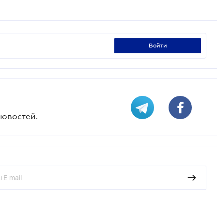
войти
новостей.