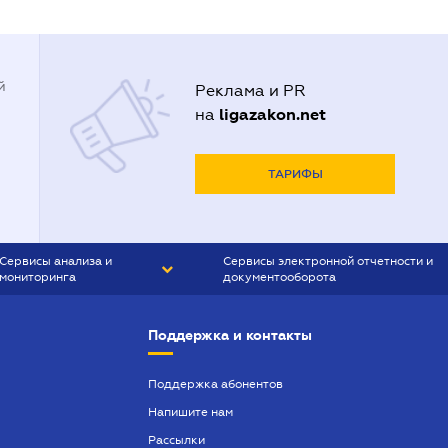
й
Реклама и PR
ligazakon.net
на
ТАРИФЫ
Сервисы анализа и
Сервисы электронной отчетности и
мониторинга
документооборота
CONTR AGENT
Liga:REPORT
Поддержка и контакты
SMS-МАЯК
VERDICTUM
Поддержка абонентов
Напишите нам
SEMANTRUM
Рассылки
SMS-МАЯК ИПОТЕКА