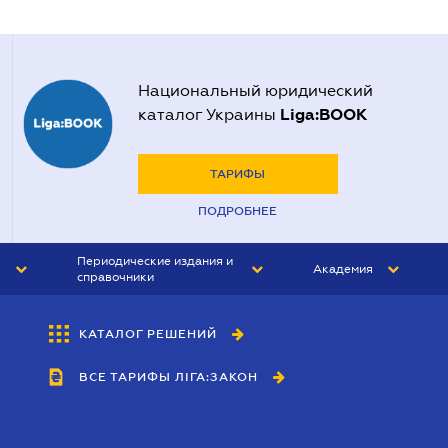
Национальный юридический
Liga:BOOK
каталог Украины
ТАРИФЫ
ПОДРОБНЕЕ
Периодические издания и
Академия
справочники
ЮРИСТ&ЗАКОН
АКАДЕМИЯ ЛІГА:ЗАКОН
КАТАЛОГ РЕШЕНИЙ
БУХГАЛТЕР&ЗАКОН
ВСЕ ТАРИФЫ ЛІГА:ЗАКОН
ВЕСТНИК МСФО
ИНТЕРБУХ
ЛИЧНЫЙ ЭКСПЕРТ