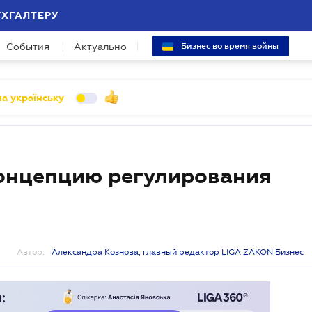
УХГАЛТЕРУ
События
Актуально
Бизнес во время войны
а українську
концепцию регулирования
Автор:
Александра Кознова, главный редактор LIGA ZAKON Бизнес