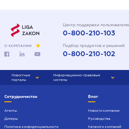
Центр поддержки пользователе
0-800-210-103
Подбор продуктов и решений
О КОМПАНИИ
0-800-210-102
Новостные
Информационно-правовые
порталы
системы
ЮРЛИГА
Право Украины
Сотрудничество
Блог
БИЗНЕС
ГРАНД
БУХГАЛТЕР.ua
ПРАЙМ
Агенты
Новости компании
Дилеры
Руководства
БУХГАЛТЕР ПРОФ
Политика конфиденциальности
Каталоги компаний
ЮРИСТ ПРОФ