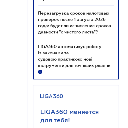
Перезагрузка сроков налоговых
проверок после 1 августа 2026
года: будет ли исчисление сроков
давности "с чистого листа"?
LIGA360 автоматизує роботу
із законами та
судовою практикою: нові
інструменти для точніших рішень
R
LIGA360 меняется
для тебя!