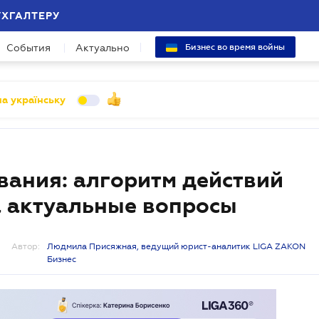
УХГАЛТЕРУ
События
Актуально
Бизнес во время войны
а українську
ания: алгоритм действий
а актуальные вопросы
Автор:
Людмила Присяжная, ведущий юрист-аналитик LIGA ZAKON
Бизнес