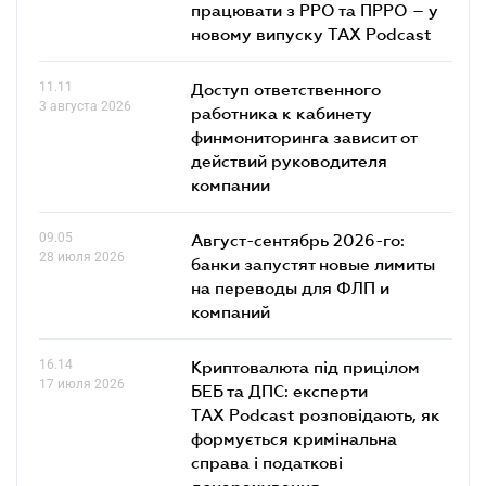
працювати з РРО та ПРРО – у
новому випуску TAX Podcast
11.11
Доступ ответственного
3 августа 2026
работника к кабинету
финмониторинга зависит от
действий руководителя
компании
09.05
Август-сентябрь 2026-го:
28 июля 2026
банки запустят новые лимиты
на переводы для ФЛП и
компаний
16.14
Криптовалюта під прицілом
17 июля 2026
БЕБ та ДПС: експерти
TAX Podcast розповідають, як
формується кримінальна
справа і податкові
донарахування