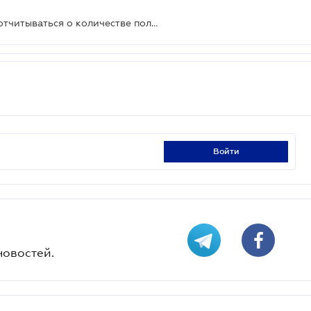
Нацбанк обязал финучреждения отчитываться о количестве пользователей и открытых ими счетов
войти
новостей.