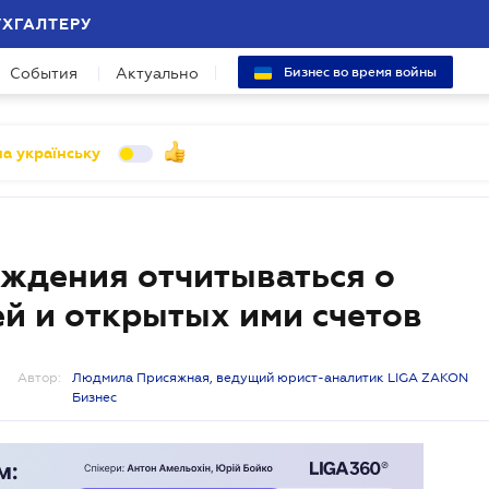
УХГАЛТЕРУ
События
Актуально
Бизнес во время войны
а українську
ждения отчитываться о
й и открытых ими счетов
Автор:
Людмила Присяжная, ведущий юрист-аналитик LIGA ZAKON
Бизнес