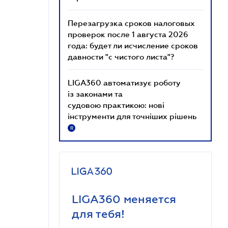
Перезагрузка сроков налоговых
проверок после 1 августа 2026
года: будет ли исчисление сроков
давности "с чистого листа"?
LIGA360 автоматизує роботу
із законами та
судовою практикою: нові
інструменти для точніших рішень
R
LIGA360 меняется
для тебя!