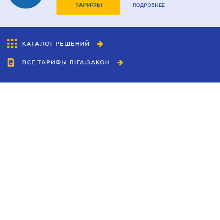
ТАРИФЫ
ПОДРОБНЕЕ
КАТАЛОГ РЕШЕНИЙ
ВСЕ ТАРИФЫ ЛІГА:ЗАКОН
Сотрудничество
Агенты
Дилеры
Политика
конфиденциальности
Условия использования
сайта
Реклама
Блог
Новости компании