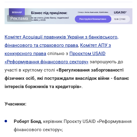
Реклама
Комітет Асоціації правників України з банківського,
фінансового та страхового права
,
Комітет АПУ з
конкурсного права
спільно з
Проєктом USAID
«Реформування фінансового сектору»
запрошують до
участі в круглому столі
«Врегулювання заборгованості
фізичних осіб, які постраждали внаслідок війни - баланс
інтересів боржників та кредиторів»
.
Учасники:
Роберт Бонд
, керівник Проєкту USAID «Реформування
фінансового сектору»;