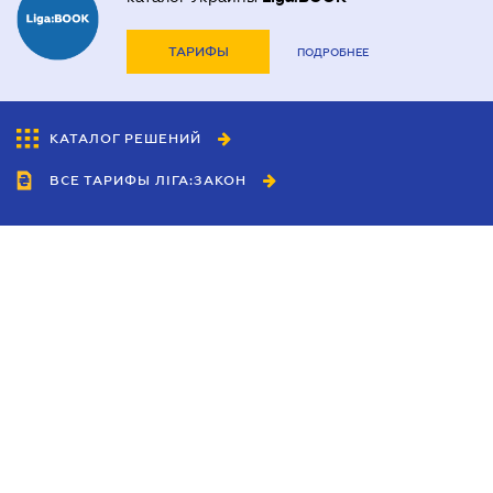
ТАРИФЫ
ПОДРОБНЕЕ
КАТАЛОГ РЕШЕНИЙ
ВСЕ ТАРИФЫ ЛІГА:ЗАКОН
Сотрудничество
Агенты
Дилеры
Политика
конфиденциальности
Условия использования
сайта
Реклама
Блог