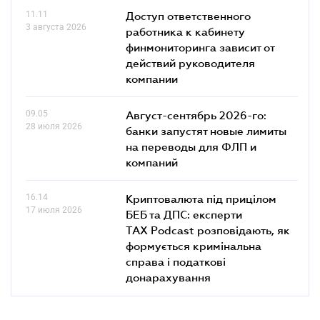
11.11
Доступ ответственного
3 августа 2026
работника к кабинету
финмониторинга зависит от
действий руководителя
компании
09.05
Август-сентябрь 2026-го:
28 июля 2026
банки запустят новые лимиты
на переводы для ФЛП и
компаний
16.14
Криптовалюта під прицілом
17 июля 2026
БЕБ та ДПС: експерти
TAX Podcast розповідають, як
формується кримінальна
справа і податкові
донарахування