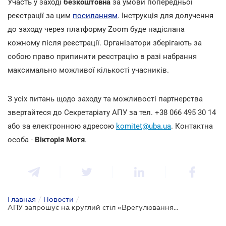
Участь у заході
безкоштовна
за умови попередньої
реєстрації за цим
посиланням
. Інструкція для долучення
до заходу через платформу Zoom буде надіслана
кожному після реєстрації. Організатори зберігають за
собою право припинити реєстрацію в разі набрання
максимально можливої кількості учасників.
З усіх питань щодо заходу та можливості партнерства
звертайтеся до Секретаріату АПУ за тел. +38 066 495 30 14
або за електронною адресою
komitet@uba.ua
. Контактна
особа -
Вікторія Мотя
.
Главная
/
Новости
/
АПУ запрошує на круглий стіл «Врегулювання заборгованості фізосіб, які постраждали внаслідок війни — баланс інтересів боржників та кредиторів»